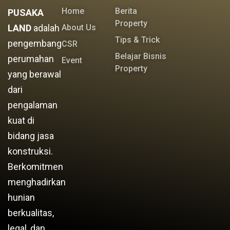
Home
Berita
PUSAKA
Property
LAND
adalah
About Us
Tips & Trick
pengembang
CSR
Belajar Bisnis
perumahan
Event
Property
yang berawal
dari
pengalaman
kuat di
bidang jasa
konstruksi.
Berkomitmen
menghadirkan
hunian
berkualitas,
legal, dan