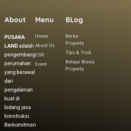
About
Menu
BLog
Home
Berita
PUSAKA
Property
LAND
adalah
About Us
Tips & Trick
pengembang
CSR
Belajar Bisnis
perumahan
Event
Property
yang berawal
dari
pengalaman
kuat di
bidang jasa
konstruksi.
Berkomitmen